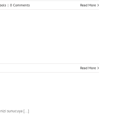
ools
|
0 Comments
Read More
Read More
izi sunucuya [...]