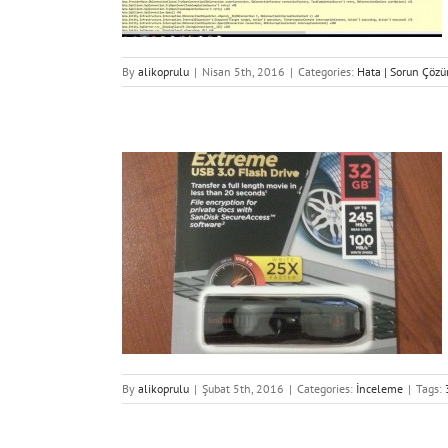
By
alikoprulu
|
Nisan 5th, 2016
|
Categories:
Hata | Sorun Çözü
USB Bellek
By
alikoprulu
|
Şubat 5th, 2016
|
Categories:
İnceleme
|
Tags: