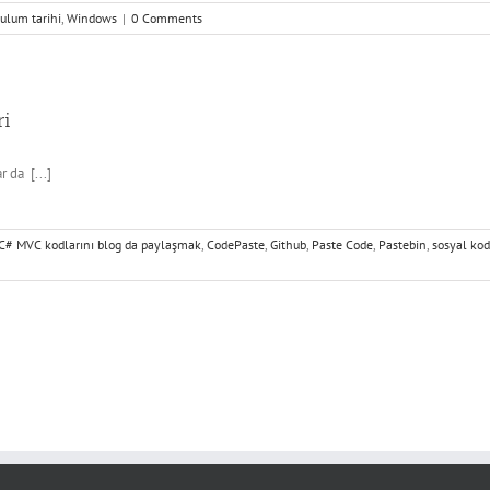
ulum tarihi
,
Windows
|
0 Comments
ri
 da [...]
C# MVC kodlarını blog da paylaşmak
,
CodePaste
,
Github
,
Paste Code
,
Pastebin
,
sosyal ko