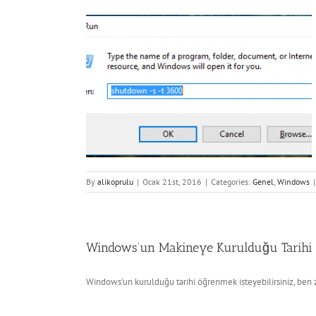
matik kapatma
s
By
alikoprulu
|
Ocak 21st, 2016
|
Categories:
Genel
,
Windows
|
Windows’un Makineye Kurulduğu Tarihi
Windows'un kurulduğu tarihi öğrenmek isteyebilirsiniz, ben