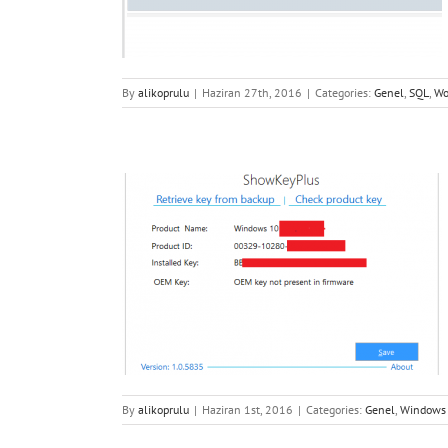
ress
By
alikoprulu
|
Haziran 27th, 2016
|
Categories:
Genel
,
SQL
,
Wo
fresi Öğrenme –
s
By
alikoprulu
|
Haziran 1st, 2016
|
Categories:
Genel
,
Windows