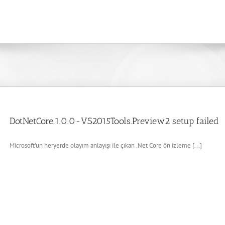
DotNetCore.1.0.0-VS2015Tools.Preview2 setup failed
Microsoft'un heryerde olayım anlayışı ile çıkan .Net Core ön izleme [...]