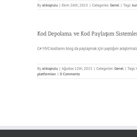
By
alikoprulu
|
Ekim 26th, 2015
|
Categories:
Genel
|
Tags:
kur
Kod Depolama ve Kod Paylaşım Sistemle
C# MVC kodlarını blog da paylaşmak için yaptığım araştırmalar
By
alikoprulu
|
Ağustos 12th, 2015
|
Categories:
Genel
|
Tags:
platformları
|
0 Comments