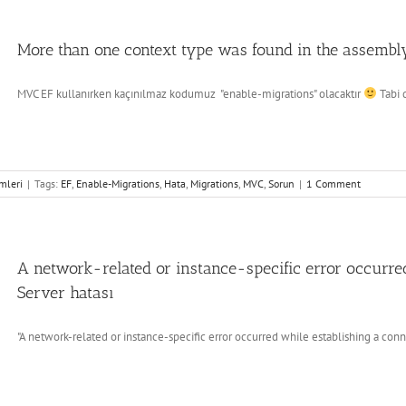
More than one context type was found in the assembly
MVC EF kullanırken kaçınılmaz kodumuz "enable-migrations" olacaktır
Tabi d
mleri
|
Tags:
EF
,
Enable-Migrations
,
Hata
,
Migrations
,
MVC
,
Sorun
|
1 Comment
A network-related or instance-specific error occurre
Server hatası
"A network-related or instance-specific error occurred while establishing a conne