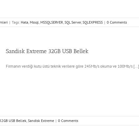
mleri
|
Tags:
Hata
,
Mssql
,
MSSQLSERVER
,
SQL Server
,
SQLEXPRESS
|
0 Comments
Sandisk Extreme 32GB USB Bellek
Firmanın verdiği kutu üstü teknik verilere göre 245Mb/s okuma ve 100Mb/s [...
32GB USB Bellek
,
Sandisk Extreme
|
0 Comments