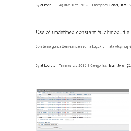
By
alikoprulu
|
Ağustos 10th, 2016
|
Categories:
Genel
,
Hata | 
Use of undefined constant fs_chmod_file 
Son tema güncellemesinden sonra küçük bir hata oluşmuş Goo
By
alikoprulu
|
Temmuz 1st, 2016
|
Categories:
Hata | Sorun Çö
 Site URL’si