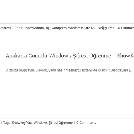
rdpress
|
Tags:
PhpMyAdmin
,
sql
,
Wordpress
,
Wordpress Site URL Değiştirme
|
0 Commen
Anakarta Gömülü Windows Şifresi Öğrenme – ShowK
Dizüstü bilgisayar, E-book, yada hazır masaüstü sistem de olabilir. Bilgisayara [...
|
Tags:
ShowKeyPlus
,
Windows Şifresi Öğrenme
|
0 Comments