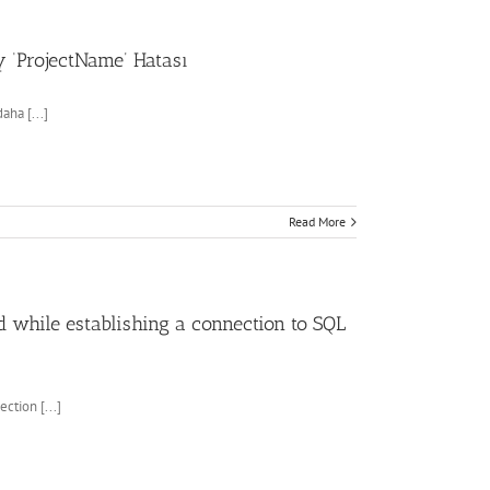
 ‘ProjectName’ Hatası
aha [...]
Read More
d while establishing a connection to SQL
ction [...]