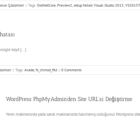
Sorun Çözümleri
|
Tags:
DotNetCore
,
Preview2
,
setup failed
,
Visual Studio 2015
,
VS2015T
hatası
gle kayıt [...]
zümleri
|
Tags:
Avada
,
fs_chmod_file
|
0 Comments
WordPress PhpMyAdmin’den Site URL’si Değiştirme
Yerel makinanızda yada sanal makinanızda hazırlamış olduğunuz Wordpress siten