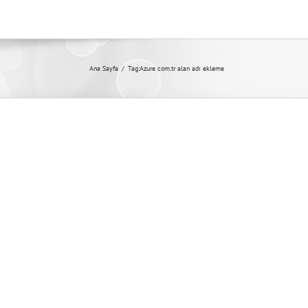
Ana Sayfa
Tag:
Azure com.tr alan adı ekleme