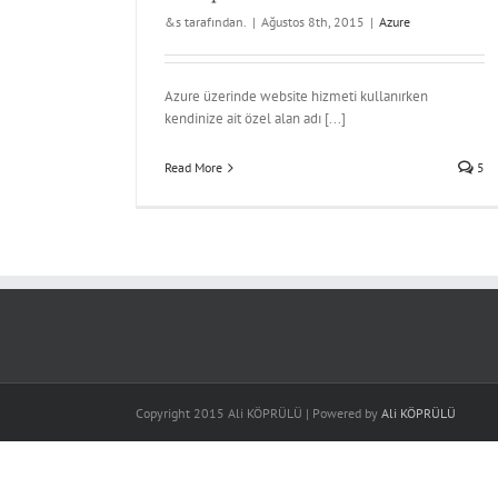
&s tarafından.
|
Ağustos 8th, 2015
|
Azure
Azure üzerinde website hizmeti kullanırken
kendinize ait özel alan adı [...]
Read More
5
Copyright 2015 Ali KÖPRÜLÜ | Powered by
Ali KÖPRÜLÜ