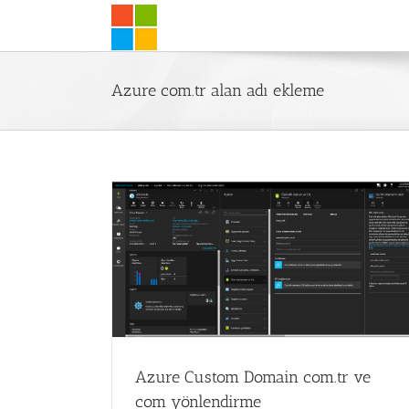
Skip
to
content
Azure com.tr alan adı ekleme
.tr ve com
Azure Custom Domain com.tr ve
com yönlendirme