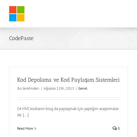
Skip
to
content
CodePaste
Kod Depolama ve Kod Paylaşım Sistemleri
&s tarafından.
|
Ağustos 12th, 2015
|
Genel
C# MVC kodlarını blog da paylaşmak için yaptığım araştırmalar
da [...]
Read More
0